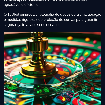
agradável e eficiente.
O 133bet emprega criptografia de dados de última geração
e medidas rigorosas de proteção de contas para garantir
segurança total aos seus usuários.