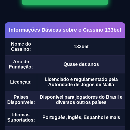
Informações Básicas sobre o Cassino 133bet
Nome do
133bet
Cassino:
Ano de
Quase dez anos
Fundação:
Licenciado e regulamentado pela
Licenças:
Autoridade de Jogos de Malta
Países
Disponível para jogadores do Brasil e
Disponíveis:
diversos outros países
Idiomas
Português, Inglês, Espanhol e mais
Suportados: