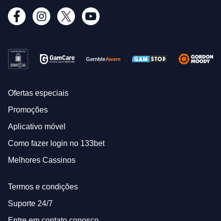
Ofertas especiais
Promoções
Aplicativo móvel
Como fazer login no 133bet
Melhores Cassinos
Termos e condições
Suporte 24/7
Entre em contato conosco