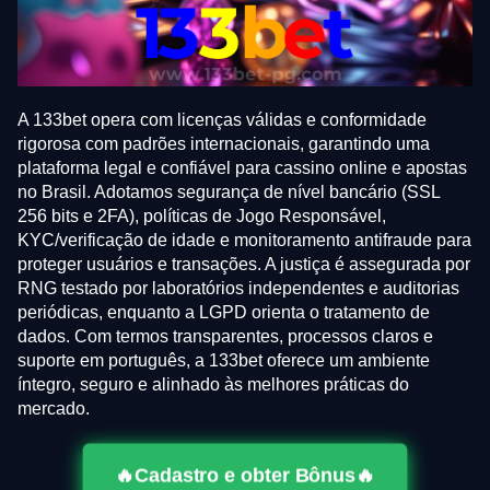
A 133bet opera com licenças válidas e conformidade
rigorosa com padrões internacionais, garantindo uma
plataforma legal e confiável para cassino online e apostas
no Brasil. Adotamos segurança de nível bancário (SSL
256 bits e 2FA), políticas de Jogo Responsável,
KYC/verificação de idade e monitoramento antifraude para
proteger usuários e transações. A justiça é assegurada por
RNG testado por laboratórios independentes e auditorias
periódicas, enquanto a LGPD orienta o tratamento de
dados. Com termos transparentes, processos claros e
suporte em português, a 133bet oferece um ambiente
íntegro, seguro e alinhado às melhores práticas do
mercado.
🔥Cadastro e obter Bônus🔥