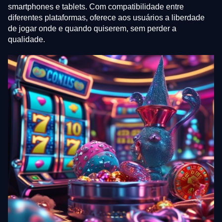
smartphones e tablets. Com compatibilidade entre
diferentes plataformas, oferece aos usuários a liberdade
de jogar onde e quando quiserem, sem perder a
qualidade.